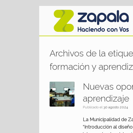
Saltar
al
contenido
Archivos de la etiqu
formación y aprendiz
Nuevas opor
aprendizaje
Publicado el
30 agosto 2024
La Municipalidad de Za
“Introducción al diseñ