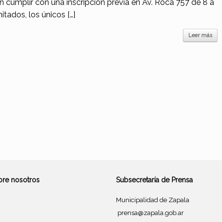
 cumplir con una inscripción previa en Av. Roca 757 de 8 a
itados, los únicos […]
Leer más
bre nosotros
Subsecretaría de Prensa
Municipalidad de Zapala
prensa@zapala.gob.ar