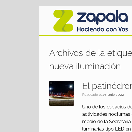
Saltar
al
contenido
Archivos de la etiqu
nueva iluminación
El patinódro
Publicado el
13 junio 2022
Uno de los espacios de
actividades nocturnas 
medio de la Secretaría
luminarias tipo LED en