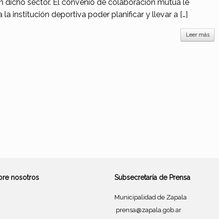
n dicho sector. El convenio de colaboración mutua le
 la institución deportiva poder planificar y llevar a […]
Leer más
bre nosotros
Subsecretaría de Prensa
Municipalidad de Zapala
prensa@zapala.gob.ar