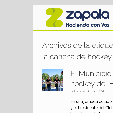
Saltar
al
contenido
Archivos de la etiqu
la cancha de hocke
El Municipio
hockey del
Publicado el
1 marzo 2024
En una jornada colabor
y el Presidente del Cl