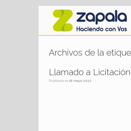
Saltar
al
contenido
Archivos de la etiqu
Llamado a Licitación
Publicado el
18 mayo 2022