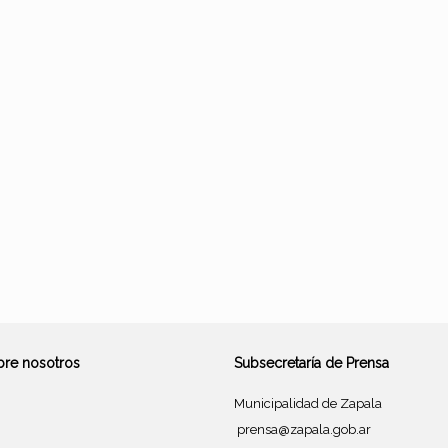
bre nosotros
Subsecretaría de Prensa
Municipalidad de Zapala
prensa@zapala.gob.ar